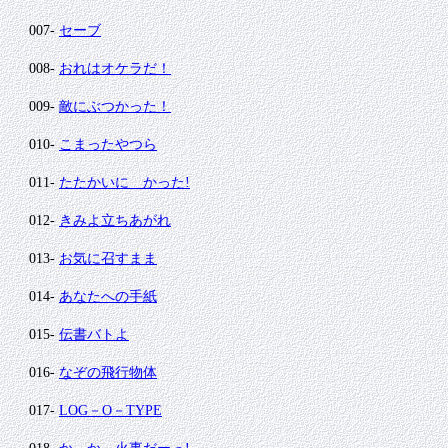
007-
セーブ
008-
おれはオケラだ！
009-
敵にぶつかった！
010-
こまったやつら
011-
たたかいに かった!
012-
きみよ立ちあがれ
013-
お気に召すまま
014-
あなたへの手紙
015-
伝書バトよ
016-
なぞの飛行物体
017-
LOG－O－TYPE