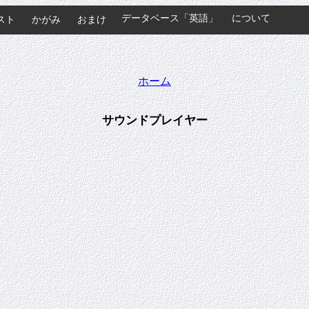
データベース「英語」
について
スト
かがみ
おまけ
ホーム
サウンドプレイヤー