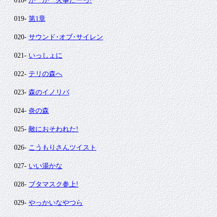
018-
か か 火事だーっ!
019-
第1章
020-
サウンド･オブ･サイレン
021-
いっしょに
022-
テリの森へ
023-
森のイノリバ
024-
炎の森
025-
敵におそわれた!
026-
こうもりさんツイスト
027-
いい湯かな
028-
ブタマスク参上!
029-
やっかいなやつら